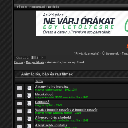
Főoldal
|
Regisztráció
|
Belépés
[
Privát üzenetek()
·
Új üzenetek
·
Tag
1
Oldal
1
/
2
2
»
Fórum
»
Magyar filmek
»
Animációs, báb és rajzfilmek
Animációs, báb és rajzfilmek
Téma
A nagy ho ho horgász
magyar rajzfilmsorozat - 1982-1984
Macskafogó
magyar kanadai NSZK animációs film - 1986
Habfürdő
magyar rajzfilm - 1979
Vacak a hetedik testvér / A hetedik testvér
magyar német amerikai rajzfilm - 1995
A hercegnő és a kobold
The Princess and the Goblin - rajzfilm - 1991
A legkisebb ugrifüles