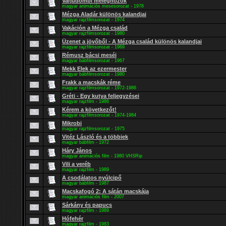
Varjúdombi meleghozók
magyar animációs mesesorozat - 1978
Mézga Aladár különös kalandjai
magyar rajzfilmsorozat - 1974
Vakáción a Mézga család
magyar rajzfilmsorozat - 1980
Üzenet a jövőből - A Mézga család különös kalandjai
magyar rajzfilmsorozat - 1969
Rémusz bácsi meséi
magyar bábfilmsorozat - 1967
Mekk Elek az ezermester
magyar bábfilmsorozat - 1980
Frakk a macskák réme
magyar rajzfilmsorozat - 1972-1986
Gréti - Egy kutya feljegyzései
magyar rajzfilm - 1986
Kérem a következőt!
magyar rajzfilmsorozat - 1974-1984
Mikrobi
magyar rajzfilmsorozat - 1975
Vitéz László és a többiek
magyar bábfilm - 1972
Háry János
magyar animációs film - 1980 VHSRip
Vili a veréb
magyar rajzfilm - 1989
A csodálatos nyúlcipő
magyar bábfilm - 1987
Macskafogó 2: A sátán macskája
magyar animációs film - 2007
Sárkány és papucs
magyar rajzfilm - 1989
Hófehér
magyar rajzfilm - 1983