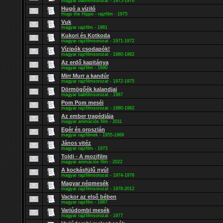
magyar bábfilmsorozat - 1975-1976
Hugó a víziló
Hugo the Hippo - rajzfilm - 1975
Vuk
magyar rajzfilm - 1981
Kukori és Kotkoda
magyar rajzfilmsorozat - 1971-1972
Vízipók csodapók!
magyar rajzfilmsorozat - 1980-1982
Az erdő kapitánya
magyar rajzfilm - 1990
Mirr Murr a kandúr
magyar rajzfilmsorozat - 1972-1975
Dörmögőék kalandjai
magyar bábfilmsorozat - 1987
Pom Pom meséi
magyar rajzfilmsorozat - 1980-1982
Az ember tragédiája
magyar animációs film - 2011
Egér és oroszlán
magyar rajzfilmek - 1955-1969
János vitéz
magyar rajzfilm - 1973
Toldi - A mozifilm
magyar animációs film - 2022
A kockásfülű nyúl
magyar rajzfilmsorozat - 1974-1976
Magyar népmesék
magyar rajzfilmsorozat - 1978-2012
Vackor az első bében
magyar rajzfilm - 1987
Varjúdombi mesék
magyar rajzfilmsorozat - 1977