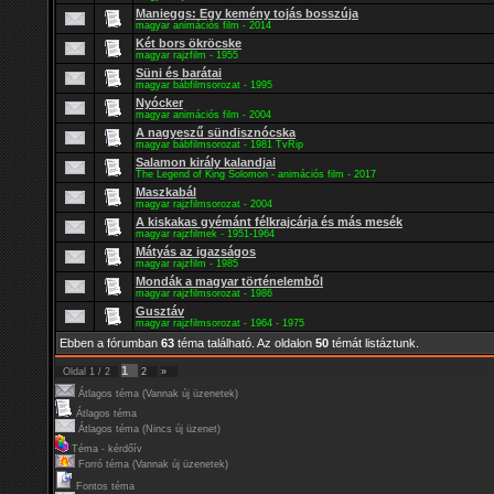
Manieggs: Egy kemény tojás bosszúja
magyar animációs film - 2014
Két bors ökröcske
magyar rajzfilm - 1955
Süni és barátai
magyar bábfilmsorozat - 1995
Nyócker
magyar animációs film - 2004
A nagyeszű sündisznócska
magyar bábfilmsorozat - 1981 TvRip
Salamon király kalandjai
The Legend of King Solomon - animációs film - 2017
Maszkabál
magyar rajzfilmsorozat - 2004
A kiskakas gyémánt félkrajcárja és más mesék
magyar rajzfilmek - 1951-1964
Mátyás az igazságos
magyar rajzfilm - 1985
Mondák a magyar történelemből
magyar rajzfilmsorozat - 1986
Gusztáv
magyar rajzfilmsorozat - 1964 - 1975
Ebben a fórumban
63
téma található. Az oldalon
50
témát listáztunk.
1
Oldal
1
/
2
2
»
Átlagos téma (Vannak új üzenetek)
Átlagos téma
Átlagos téma (Nincs új üzenet)
Téma - kérdőív
Forró téma (Vannak új üzenetek)
Fontos téma