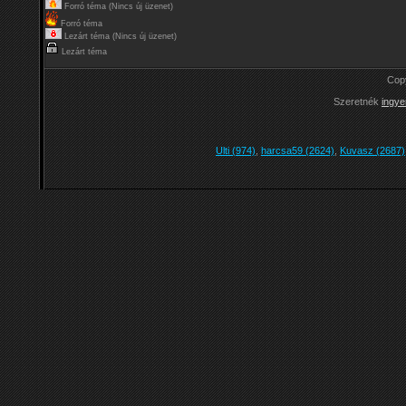
Forró téma (Nincs új üzenet)
Forró téma
Lezárt téma (Nincs új üzenet)
Lezárt téma
Cop
Szeretnék
ingye
Ulti (974)
,
harcsa59 (2624)
,
Kuvasz (2687)