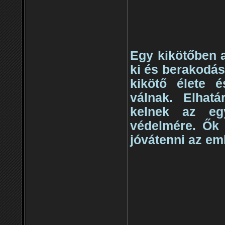
Egy kikötőben 
ki és berakodásá
kikötő élete é
válnak. Elhatá
kelnek az eg
védelmére. Ők 
jóvátenni az em