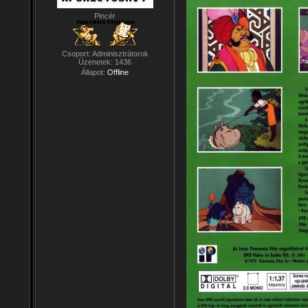
Pincér
Csoport: Adminisztrátorok
Üzenetek:
1436
Állapot:
Offline