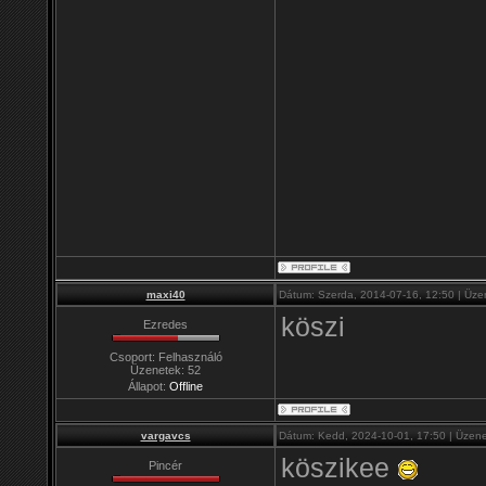
maxi40
Dátum: Szerda, 2014-07-16, 12:50 | Üze
köszi
Ezredes
Csoport: Felhasználó
Üzenetek:
52
Állapot:
Offline
vargavcs
Dátum: Kedd, 2024-10-01, 17:50 | Üzen
köszikee
Pincér