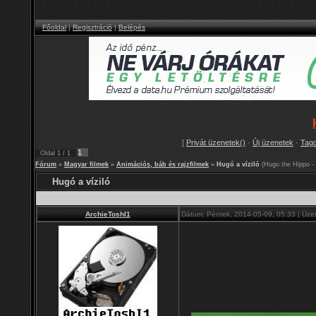
Főoldal
|
Regisztráció
|
Belépés
[
Privát üzenetek()
·
Új üzenetek
·
Tag
1
Oldal
1
/
1
Fórum
»
Magyar filmek
»
Animációs, báb és rajzfilmek
»
Hugó a víziló
(Hugo the Hippo - 
Hugó a víziló
ArchieToshI1
Dátum: Péntek, 2014-05-09, 05:33 | Üze