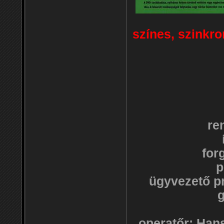
színes, szinkro
re
for
p
ügyvezető p
g
operatőr: Hans