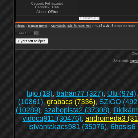
Csoport: Felhasználó
Üzenetek:
1266
Állapot:
Offline
Fórum
»
Magyar filmek
»
Animációs, báb és rajzfilmek
»
Hugó a víziló
(Hugo the Hippo - 
1
Oldal
1
/
1
Cop
Szeretnék
ingye
lujo (18)
,
bátran77 (327)
,
Ulti (974)
(10861)
,
grabacs (7336)
,
SZIGO (492
(10289)
,
szabopista2 (37308)
,
Didkám
vidocq911 (30476)
,
andromeda3 (31
istvantakacs981 (35076)
,
6hosis6