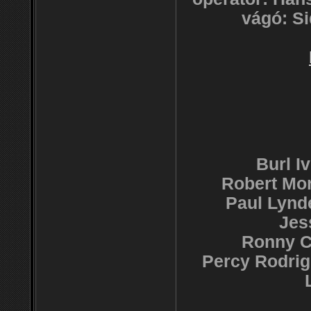
vágó: S
Burl I
Robert Mor
Paul Lynd
Jes
Ronny C
Percy Rodrig