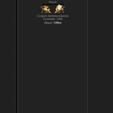
Pincér
Csoport: Adminisztrátorok
Üzenetek:
1436
Állapot:
Offline