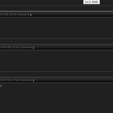
-07-26, 23:00 | Üzenet #
2
13-07-28, 07:04 | Üzenet #
3
15-07-26, 17:24 | Üzenet #
4