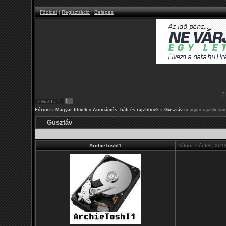
Főoldal
|
Regisztráció
|
Belépés
[
1
Oldal
1
/
1
Fórum
»
Magyar filmek
»
Animációs, báb és rajzfilmek
»
Gusztáv
(magyar rajzfilmsor
Gusztáv
ArchieToshI1
Dátum: Péntek, 2013