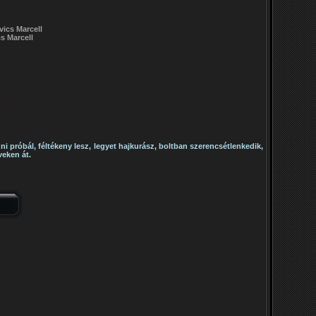
vics Marcell
cs Marcell
i próbál, féltékeny lesz, legyet hajkurász, boltban szerencsétlenkedik,
veken át.