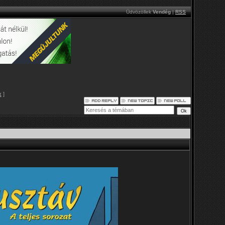
Üdvözöllek
Vendég
|
RSS
k
]