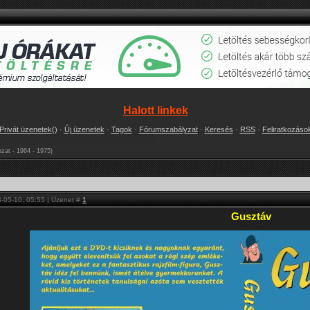
Halott linkek
Privát üzenetek()
·
Új üzenetek
·
Tagok
·
Fórumszabályzat
·
Keresés
·
RSS
·
Feliratkozáso
ozat - 1964 - 1975)
-05-10, 05:55 | Üzenet #
1
Gusztáv