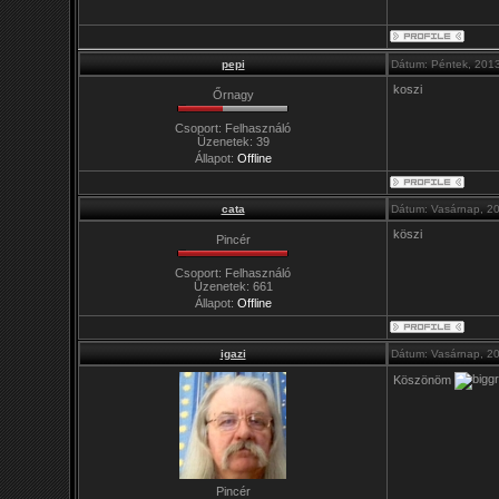
pepi
Dátum: Péntek, 2013
koszi
Őrnagy
Csoport: Felhasználó
Üzenetek:
39
Állapot:
Offline
cata
Dátum: Vasárnap, 20
köszi
Pincér
Csoport: Felhasználó
Üzenetek:
661
Állapot:
Offline
igazi
Dátum: Vasárnap, 20
Köszönöm
Pincér