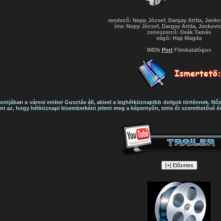
rendező: Nepp József, Dargay Attila, Janko
írta: Nepp József, Dargay Attila, Jankovi
zeneszerző: Deák Tamás
vágó: Hap Magda
IMDb
Port
Filmkatalógus
ontjában a városi ember Gusztáv áll, akivel a leghétköznapibb dolgok történnek. Nőzn
nt az, hogy hétköznapi kisemberként jelent meg a képernyőn, tette őt szerethetővé é