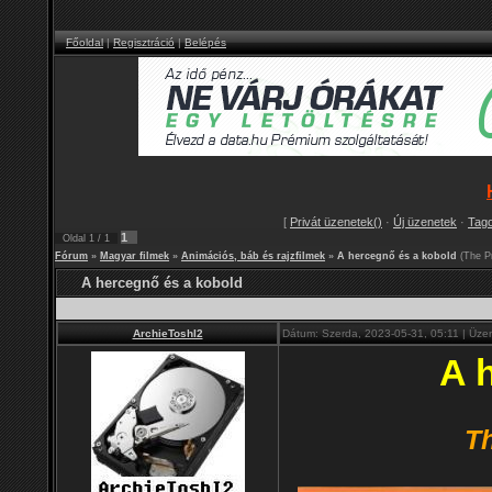
Főoldal
|
Regisztráció
|
Belépés
[
Privát üzenetek()
·
Új üzenetek
·
Tag
1
Oldal
1
/
1
Fórum
»
Magyar filmek
»
Animációs, báb és rajzfilmek
»
A hercegnő és a kobold
(The Pr
A hercegnő és a kobold
ArchieToshI2
Dátum: Szerda, 2023-05-31, 05:11 | Üze
A 
Th