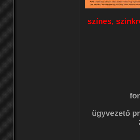
színes, szinkr
fo
ügyvezető pr