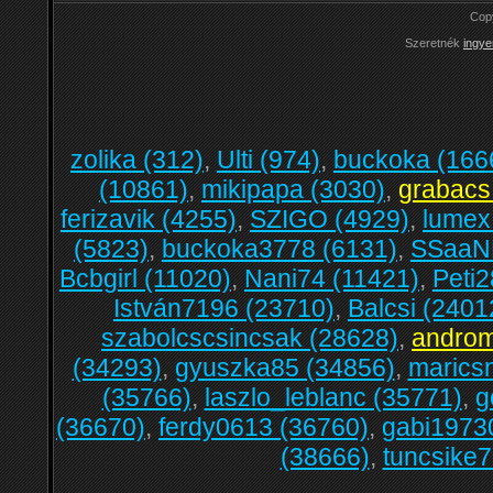
Cop
Szeretnék
ingye
zolika (312)
,
Ulti (974)
,
buckoka (166
(10861)
,
mikipapa (3030)
,
grabacs
ferizavik (4255)
,
SZIGO (4929)
,
lumex
(5823)
,
buckoka3778 (6131)
,
SSaaNN
Bcbgirl (11020)
,
Nani74 (11421)
,
Peti
István7196 (23710)
,
Balcsi (2401
szabolcscsincsak (28628)
,
androm
(34293)
,
gyuszka85 (34856)
,
marics
(35766)
,
laszlo_leblanc (35771)
,
g
(36670)
,
ferdy0613 (36760)
,
gabi1973
(38666)
,
tuncsike7