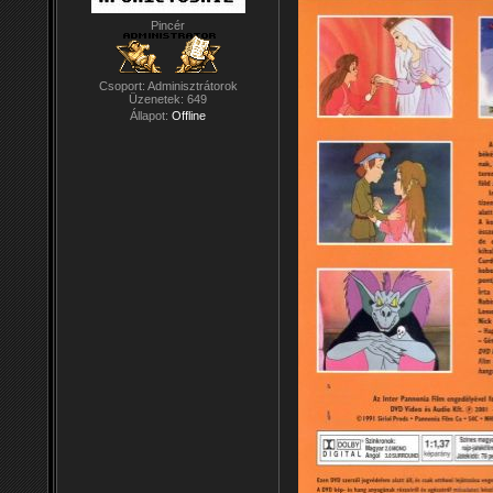
Pincér
Csoport: Adminisztrátorok
Üzenetek:
649
Állapot:
Offline