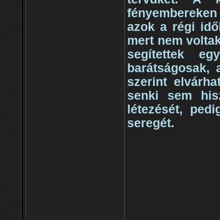
fényembereken (
azok a régi idő
mert nem voltak
segítettek e
barátságosak,
szerint elvárh
senki sem his
létezését, ped
seregét.