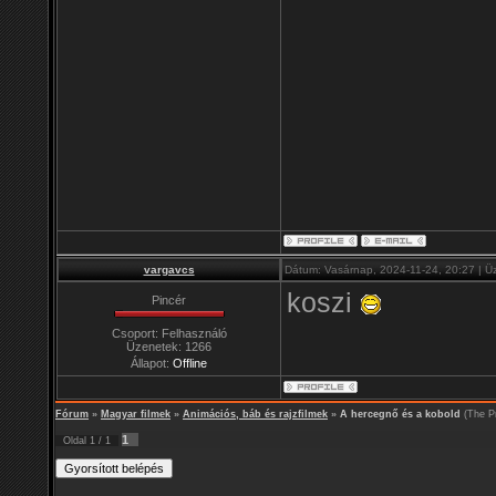
vargavcs
Dátum: Vasárnap, 2024-11-24, 20:27 | Ü
koszi
Pincér
Csoport: Felhasználó
Üzenetek:
1266
Állapot:
Offline
Fórum
»
Magyar filmek
»
Animációs, báb és rajzfilmek
»
A hercegnő és a kobold
(The Pr
1
Oldal
1
/
1