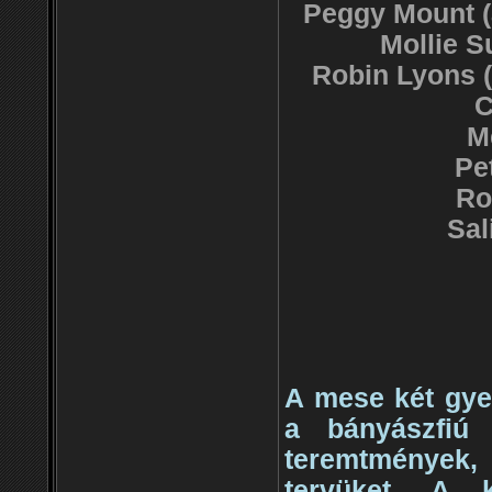
Peggy Mount (
Mollie S
Robin Lyons (
C
M
Pe
Ro
Sal
A mese két gye
a bányászfiú 
teremtmények, 
tervüket. A 