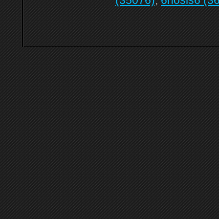
(35076)
,
6hosis6 (3