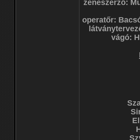
zeneszerző: M
operatőr: Bacs
látványtervez
vágó: H
Sza
Si
E
H
Sz