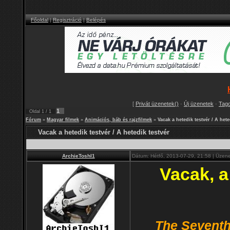
Főoldal
|
Regisztráció
|
Belépés
[
Privát üzenetek()
·
Új üzenetek
·
Tag
1
Oldal
1
/
1
Fórum
»
Magyar filmek
»
Animációs, báb és rajzfilmek
»
Vacak a hetedik testvér / A hete
Vacak a hetedik testvér / A hetedik testvér
ArchieToshI1
Dátum: Hétfő, 2013-07-29, 21:58 | Üzen
Vacak, a
The Seventh