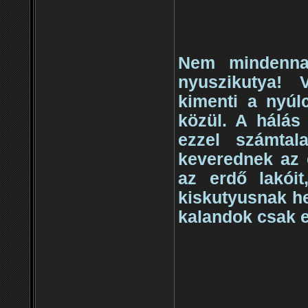
Nem mindennap
nyuszikutya! 
kimenti a nyúl
közül. A hálás
ezzel számta
keverednek az e
az erdő lakói
kiskutyusnak he
kalandok csak 