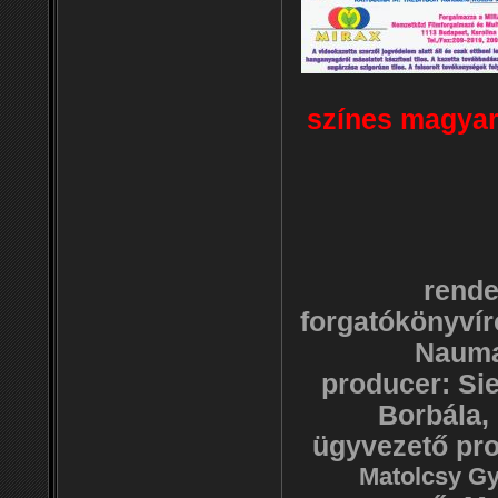
színes magyar-
rende
forgatókönyvír
Nauman
producer: Si
Borbála,
ügyvezető pr
Matolcsy Gy