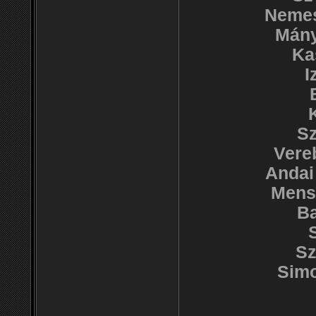
Nemes
Mány
Ka
I
K
Sz
Vere
Andai
Mens
Ba
Sz
Simo