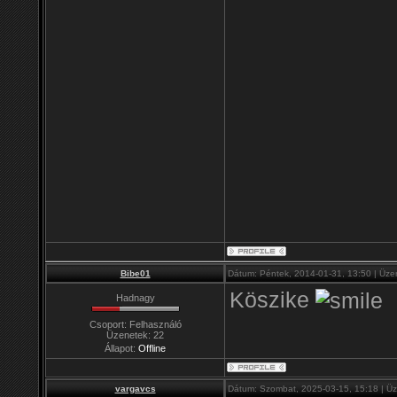
Bibe01
Dátum: Péntek, 2014-01-31, 13:50 | Üze
Köszike
Hadnagy
Csoport: Felhasználó
Üzenetek:
22
Állapot:
Offline
vargavcs
Dátum: Szombat, 2025-03-15, 15:18 | Ü