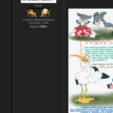
Pincér
Csoport: Adminisztrátorok
Üzenetek:
1436
Állapot:
Offline