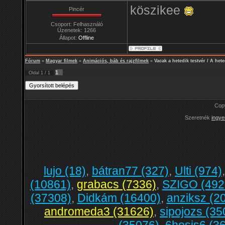
köszikee
Pincér
Csoport: Felhasználó
Üzenetek:
1266
Állapot:
Offline
Fórum
»
Magyar filmek
»
Animációs, báb és rajzfilmek
»
Vacak a hetedik testvér / A hete
1
Oldal
1
/
1
Cop
Szeretnék
ingye
lujo (18)
,
bátran77 (327)
,
Ulti (974)
(10861)
,
grabacs (7336)
,
SZIGO (492
(37308)
,
Didkám (16400)
,
anziksz (2
andromeda3 (31626)
,
sipojozs (35