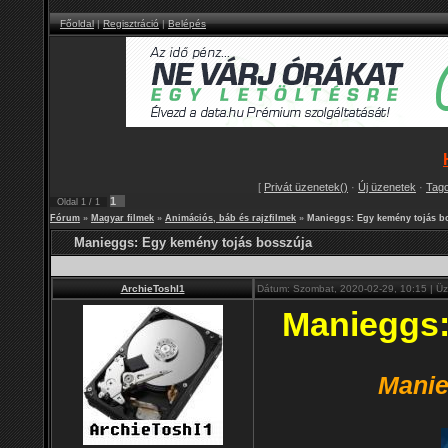
Főoldal
|
Regisztráció
|
Belépés
[
Privát üzenetek()
·
Új üzenetek
·
Tag
1
Oldal
1
/
1
Fórum
»
Magyar filmek
»
Animációs, báb és rajzfilmek
»
Manieggs: Egy kemény tojás b
Manieggs: Egy kemény tojás bosszúja
ArchieToshI1
Dátum: Szombat, 2020-02-29, 10:15 | Ü
Manieggs:
Manie