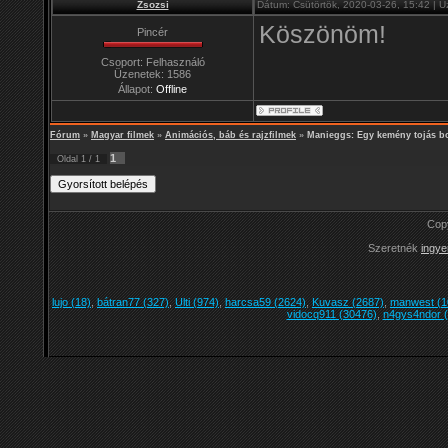
Zsozsi
Dátum: Csütörtök, 2020-03-26, 15:42 | 
Köszönöm!
Pincér
Csoport: Felhasználó
Üzenetek:
1586
Állapot:
Offline
Fórum
»
Magyar filmek
»
Animációs, báb és rajzfilmek
»
Manieggs: Egy kemény tojás b
1
Oldal
1
/
1
Cop
Szeretnék
ingye
lujo (18)
,
bátran77 (327)
,
Ulti (974)
,
harcsa59 (2624)
,
Kuvasz (2687)
,
manwest (1
vidocq911 (30476)
,
n4gys4ndor 