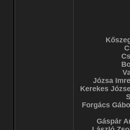
Kőszeg
C
Cs
Bo
Va
Józsa Imre
Kerekes Józse
S
Forgács Gábo
Gáspár An
László Zso