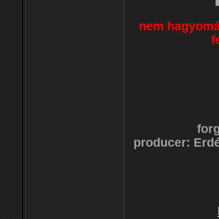
nem hagyomán
f
for
producer: Erdél