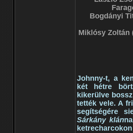
Farag
Bogdányi Tit
Miklósy Zoltán 
Johnny-t, a kem
két hétre bör
kikerülve bossz
tették vele. A 
segítségére si
Sárkány klán
na
ketrecharcoko