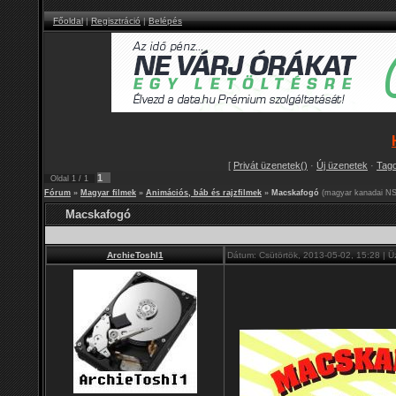
Főoldal
|
Regisztráció
|
Belépés
[
Privát üzenetek()
·
Új üzenetek
·
Tag
1
Oldal
1
/
1
Fórum
»
Magyar filmek
»
Animációs, báb és rajzfilmek
»
Macskafogó
(magyar kanadai NS
Macskafogó
ArchieToshI1
Dátum: Csütörtök, 2013-05-02, 15:28 | 