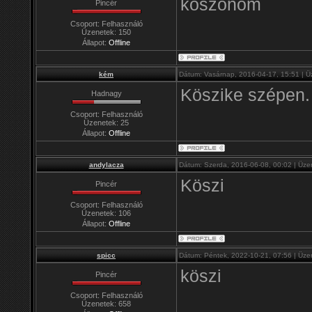
köszönöm
Pincér
Csoport: Felhasználó
Üzenetek:
150
Állapot:
Offline
kém
Dátum: Vasárnap, 2016-04-17, 15:51 | 
Köszike szépen.
Hadnagy
Csoport: Felhasználó
Üzenetek:
25
Állapot:
Offline
andylacza
Dátum: Szerda, 2016-06-08, 00:02 | Üze
Köszi
Pincér
Csoport: Felhasználó
Üzenetek:
106
Állapot:
Offline
spicc
Dátum: Péntek, 2022-10-21, 07:56 | Üze
köszi
Pincér
Csoport: Felhasználó
Üzenetek:
658