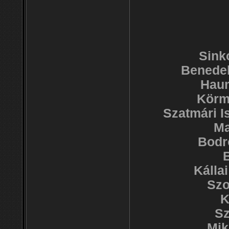
Sink
Benedek
Haum
Körme
Szatmári I
Ma
Bodr
B
Kálla
Szo
K
Sz
Mik