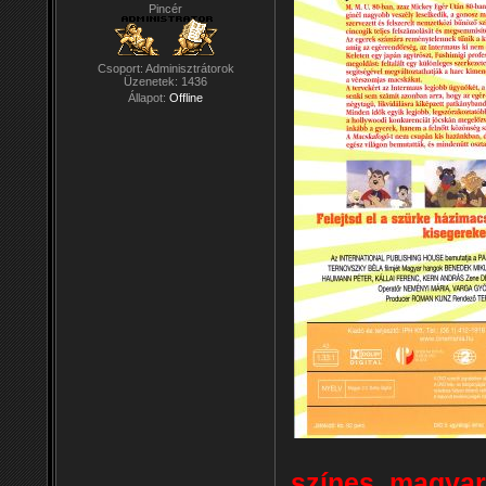
Pincér
Csoport: Adminisztrátorok
Üzenetek:
1436
Állapot:
Offline
színes, magyar