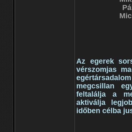
Pá
Mic
Az egerek sor
vérszomjas ma
egértársadal
megcsillan eg
feltalálja a m
aktiválja leg
időben célba jus