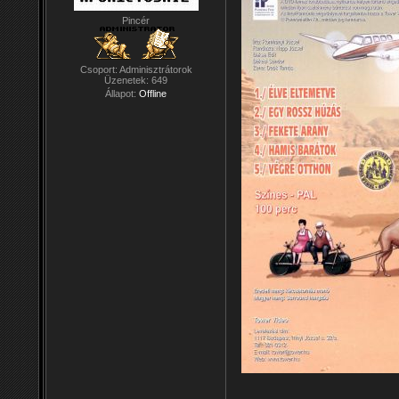
Pincér
Csoport: Adminisztrátorok
Üzenetek:
649
Állapot:
Offline