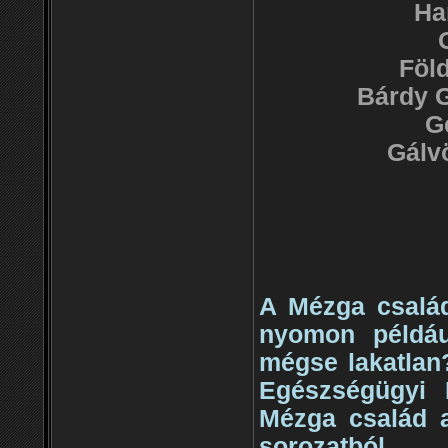
Ha
Föld
Bárdy G
G
Gálv
A Mézga család
nyomon példáu
mégse lakatlan
Egészségügyi 
Mézga család a
sorozatból.