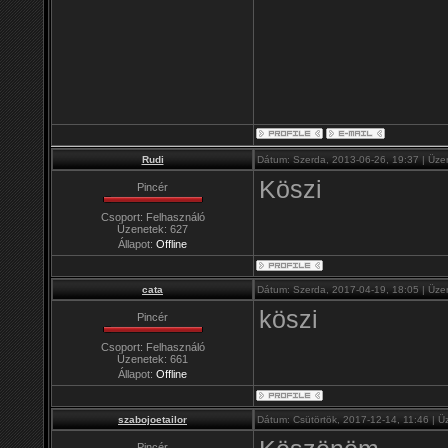
Rudi
Dátum: Szerda, 2013-06-26, 19:37 | Üze
Köszi
Pincér
Csoport: Felhasználó
Üzenetek:
627
Állapot:
Offline
cata
Dátum: Szerda, 2017-04-19, 18:05 | Üze
köszi
Pincér
Csoport: Felhasználó
Üzenetek:
661
Állapot:
Offline
szabojoetailor
Dátum: Csütörtök, 2017-12-14, 11:46 | 
Pincér