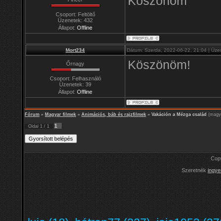
Köszönöm
Csoport: Feltöltő
Üzenetek:
432
Állapot:
Offline
Mort234
Dátum: Szerda, 2022-06-22, 21:04 | Üze
Köszönöm!
Őrnagy
Csoport: Felhasználó
Üzenetek:
39
Állapot:
Offline
Fórum
»
Magyar filmek
»
Animációs, báb és rajzfilmek
»
Vakáción a Mézga család
(magya
1
Oldal
1
/
1
Cop
Szeretnék
ingye