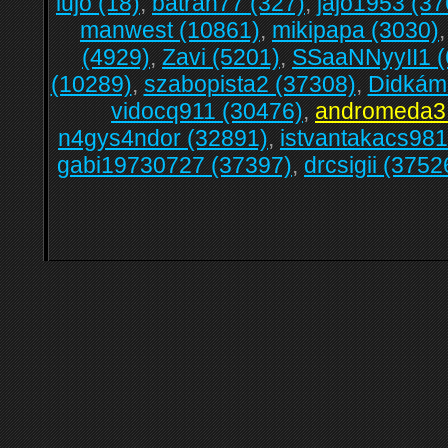
lujo (18)
,
bátran77 (327)
,
jajo1953 (37
manwest (10861)
,
mikipapa (3030)
(4929)
,
Zavi (5201)
,
SSaaNNyyII1 (
(10289)
,
szabopista2 (37308)
,
Didkám
vidocq911 (30476)
,
andromeda3
n4gys4ndor (32891)
,
istvantakacs981
gabi19730727 (37397)
,
drcsigii (3752