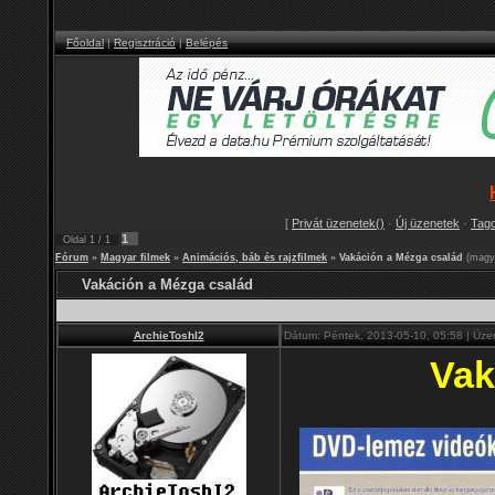
Főoldal
|
Regisztráció
|
Belépés
[
Privát üzenetek()
·
Új üzenetek
·
Tag
1
Oldal
1
/
1
Fórum
»
Magyar filmek
»
Animációs, báb és rajzfilmek
»
Vakáción a Mézga család
(magya
Vakáción a Mézga család
ArchieToshI2
Dátum: Péntek, 2013-05-10, 05:58 | Üze
Vak