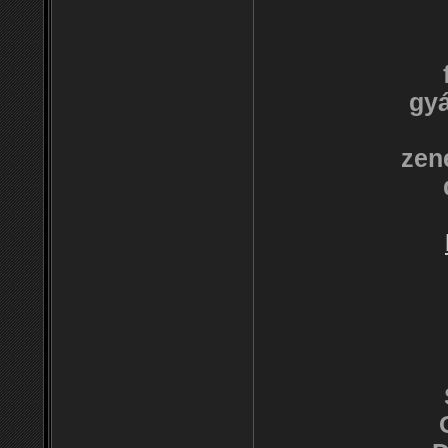
gyá
zen