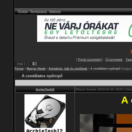
Főoldal
|
Regisztráció
|
Belépés
[
Privát üzenetek()
·
Új üzenetek
·
Tag
1
Oldal
1
/
1
Fórum
»
Magyar filmek
»
Animációs, báb és rajzfilmek
»
A csodálatos nyúlcipő
(magyar 
A csodálatos nyúlcipő
ArchieToshI2
Dátum: Szerda, 2022-02-23, 18:07 | Üze
A 