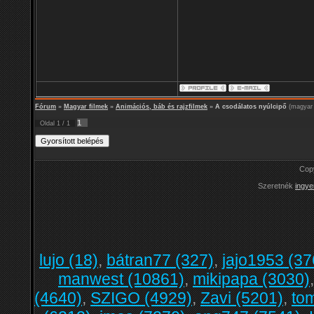
Fórum
»
Magyar filmek
»
Animációs, báb és rajzfilmek
»
A csodálatos nyúlcipő
(magyar 
1
Oldal
1
/
1
Cop
Szeretnék
ingye
lujo (18)
,
bátran77 (327)
,
jajo1953 (37
manwest (10861)
,
mikipapa (3030)
(4640)
,
SZIGO (4929)
,
Zavi (5201)
,
to