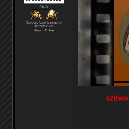
Pincér
Csoport: Adminisztrátorok
Üzenetek:
649
Állapot:
Offline
színes