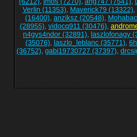
(6212)
,
jmos (7270)
,
ang747 (7541)
,
Verlin (11353)
,
Maverick79 (13322)
,
(16400)
,
anziksz (20548)
,
Mohabacs
(28955)
,
vidocq911 (30476)
,
androme
n4gys4ndor (32891)
,
laszlofonagy 
(35076)
,
laszlo_leblanc (35771)
,
6h
(36752)
,
gabi19730727 (37397)
,
drcsi