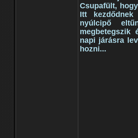
Csupafült, hogy
Itt kezdődnek
nyúlcipő elt
megbetegszik 
napi járásra le
hozni...