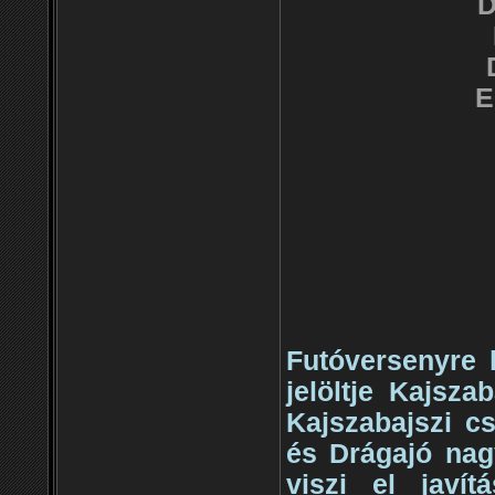
D
E
Futóversenyre 
jelöltje Kajsza
Kajszabajszi c
és Drágajó nag
viszi el javí