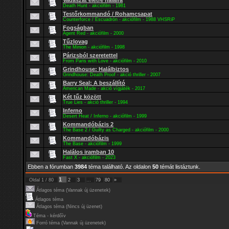
Vadászat életre halálra
Death Hunt - akciófilm - 1981
Testőrkommandó / Rohamcsapat
Counterforce / Escuadrón - akciófilm - 1988 VHSRiP
Fogságban
Agent Red - akciófilm - 2000
Tűzlovag
The Minion - akciófilm - 1998
Párizsból szeretettel
From Paris with Love - akciófilm - 2010
Grindhouse: Halálbiztos
Grindhouse: Death Proof - akció thriller - 2007
Barry Seal: A beszállító
American Made - akció vígjáték - 2017
Két tűz között
True Lies - akció thriller - 1994
Inferno
Desert Heat / Inferno - akciófilm - 1999
Kommandóbázis 2
The Base 2 / Guilty as Charged - akciófilm - 2000
Kommandóbázis
The Base - akciófilm - 1999
Halálos iramban 10
Fast X - akciófilm - 2023
Ebben a fórumban
3984
téma található. Az oldalon
50
témát listáztunk.
1
Oldal
1
/
80
2
3
…
79
80
»
Átlagos téma (Vannak új üzenetek)
Átlagos téma
Átlagos téma (Nincs új üzenet)
Téma - kérdőív
Forró téma (Vannak új üzenetek)