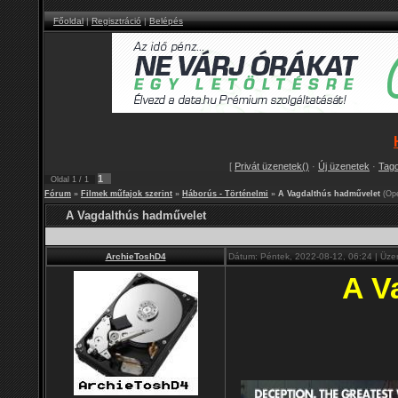
Főoldal
|
Regisztráció
|
Belépés
[
Privát üzenetek()
·
Új üzenetek
·
Tag
1
Oldal
1
/
1
Fórum
»
Filmek műfajok szerint
»
Háborús - Történelmi
»
A Vagdalthús hadművelet
(Op
A Vagdalthús hadművelet
ArchieToshD4
Dátum: Péntek, 2022-08-12, 06:24 | Üze
A V