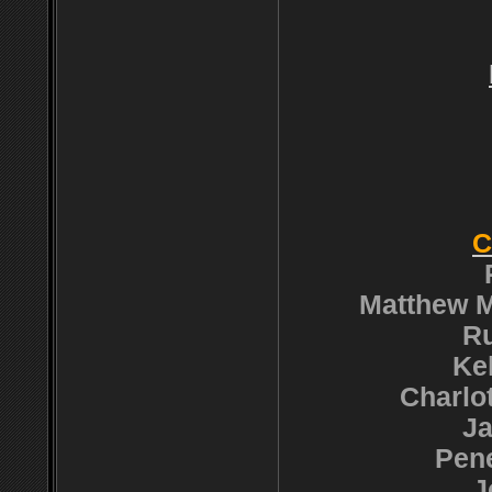
C
Matthew M
Ru
Ke
Charlot
Ja
Pene
J