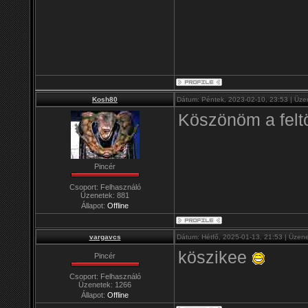
Kosh80
Dátum: Péntek, 2023-02-10, 23:53 | Üze
Köszönöm a feltö
Pincér
Csoport: Felhasználó
Üzenetek:
881
Állapot:
Offline
vargavcs
Dátum: Hétfő, 2025-01-13, 21:53 | Üzen
köszikee
Pincér
Csoport: Felhasználó
Üzenetek:
1266
Állapot:
Offline