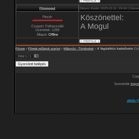
Filmmogul
Dátum: Kedd, 2025-11-11, 19:44 | Üzene
Köszönettel:
Pincér
A Mogul
Csoport: Felhasználó
Üzenetek:
1269
Állapot:
Offline
Fórum
»
Filmek műfajok szerint
»
Háborús - Történelmi
»
A Vagdalthús hadművelet
(Op
1
Oldal
1
/
1
Cop
Szeretnék
ingye
alfalfa 