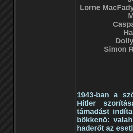
Lorne MacFady
M
Caspa
Ha
Doll
Simon R
1943-ban a szö
Hitler szorít
támadást indíta
bökkenő: valah
haderőt az eset