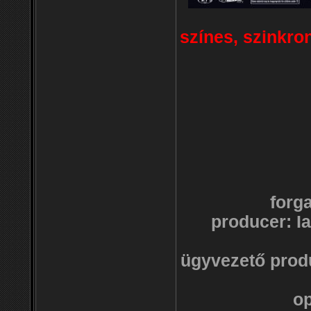
színes, szinkro
forg
producer: I
ügyvezető produ
op