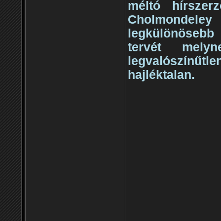
méltó hírszer
Cholmondeley 
legkülönösebb
tervét mely
legvalószínűt
hajléktalan.